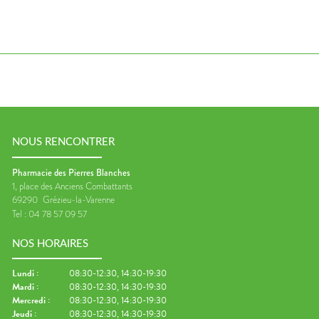
DISPOSITIFS
PROGRAMME
PHARMACIES
MÉDICAUX
DE FIDÉLITÉ
L'ACTUALITÉ
DE GARDE
SANTÉ
VOTRE
APPLICATION
DE SANTÉ
NOUS RENCONTRER
Pharmacie des Pierres Blanches
1, place des Anciens Combattants
69290
Grézieu-la-Varenne
Tel :
04 78 57 09 57
NOS HORAIRES
Lundi
:
08:30-12:30, 14:30-19:30
Mardi
:
08:30-12:30, 14:30-19:30
Mercredi
:
08:30-12:30, 14:30-19:30
Jeudi
:
08:30-12:30, 14:30-19:30